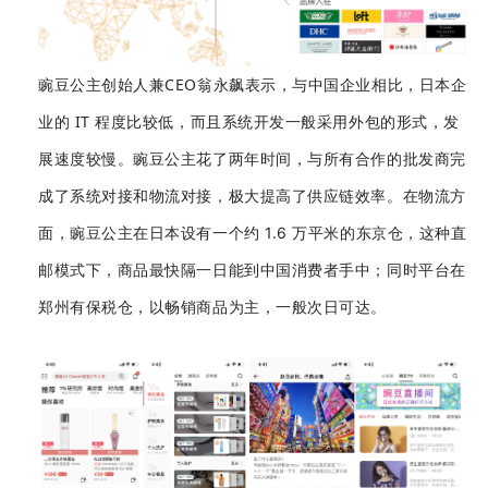
豌豆公主创始人兼CEO翁永飙表示，与中国企业相比，日本企
业的 IT 程度比较低，而且系统开发一般采用外包的形式，发
展
速度较慢。豌豆公主花了两年时间，与所有合作的批发商完
成了系统对接和物流对接，极大提高了供应链效率。
在物流方
面，豌豆公主在日本设有一
个约 1.
6
万
平米的东京仓，这种直
邮模式下，商品最快隔一日能到中国消费者手中；
同时平台
在
郑
州
有
保税仓，
以畅销商品为主，一般次日可达。